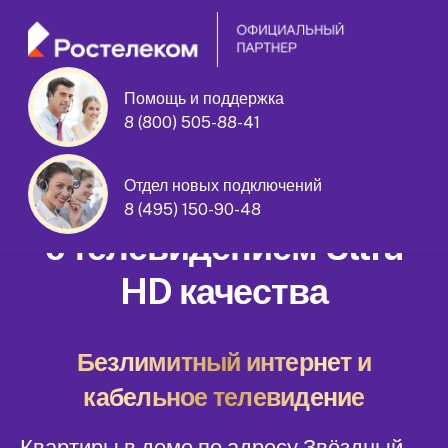
Помощь и поддержка
8 (800) 505-88-41
Звёздный бульвар дом 22 корпус 1
Отдел новых подключений
Домашний интернет
8 (495) 150-90-48
с телевидением Ultra
HD качества
Безлимитный интернет и
кабельное телевидение
Квартиры в доме по адресу Звёздный