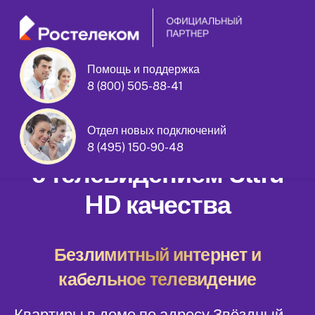
Помощь и поддержка
8 (800) 505-88-41
Звёздный бульвар дом 12 корпус 1
Отдел новых подключений
Домашний интернет
8 (495) 150-90-48
с телевидением Ultra
HD качества
Безлимитный интернет и
кабельное телевидение
Квартиры в доме по адресу Звёздный