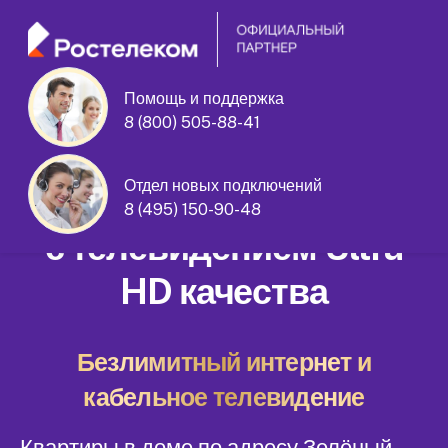
Помощь и поддержка
8 (800) 505-88-41
Зелёный проспект дом 95
Отдел новых подключений
Домашний интернет
8 (495) 150-90-48
с телевидением Ultra
HD качества
Безлимитный интернет и
кабельное телевидение
Квартиры в доме по адресу Зелёный