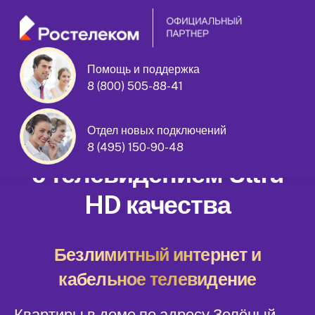
Помощь и поддержка
8 (800) 505-88-41
Зелёный проспект дом 11
Отдел новых подключений
Домашний интернет
8 (495) 150-90-48
с телевидением Ultra
HD качества
Безлимитный интернет и
кабельное телевидение
Квартиры в доме по адресу Зелёный