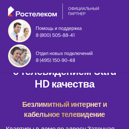
Помощь и поддержка
8 (800) 505-88-41
Затонная улица дом 15 корпус 1
Отдел новых подключений
Домашний интернет
8 (495) 150-90-48
с телевидением Ultra
HD качества
Безлимитный интернет и
кабельное телевидение
Квартиры в доме по адресу Затонная