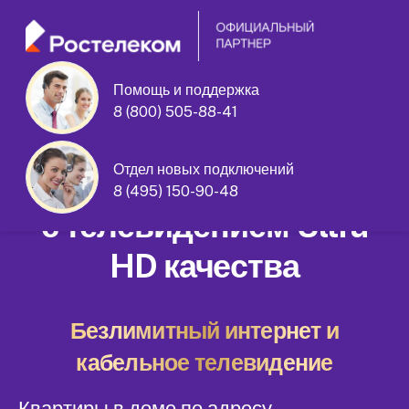
Помощь и поддержка
8 (800) 505-88-41
Ярославское шоссе дом 129
Отдел новых подключений
Домашний интернет
8 (495) 150-90-48
с телевидением Ultra
HD качества
Безлимитный интернет и
кабельное телевидение
Квартиры в доме по адресу