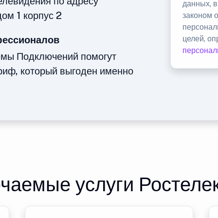
телевидения по адресу
данных, 
ом 1 корпус 2
законом 
персонал
фессионалов
целей, о
персонал
емы Подключений помогут
риф, который выгоден именно
чаемые услуги Ростеле