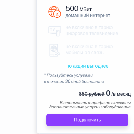
500
МБит
домашний интернет
не включено в тариф
цифровое телевидение
не включена в тариф
мобильная связь
по акции выгоднее
* Пользуйтесь услугами
в течение 30 дней бесплатно
0
650 рублей
/в месяц
В стоимость тарифа не включены
дополнительные услуги и оборудование
Подключить