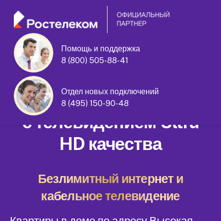
Помощь и поддержка
8 (800) 505-88-41
Высокая улица дом 20
Отдел новых подключений
Домашний интернет
8 (495) 150-90-48
с телевидением Ultra
HD качества
Безлимитный интернет и
кабельное телевидение
Квартиры в доме по адресу Высокая