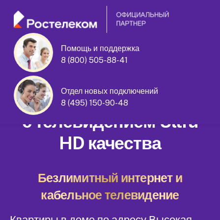
Помощь и поддержка
8 (800) 505-88-41
Высокая улица дом 1
Отдел новых подключений
Домашний интернет
8 (495) 150-90-48
с телевидением Ultra
HD качества
Безлимитный интернет и
кабельное телевидение
Квартиры в доме по адресу Высокая