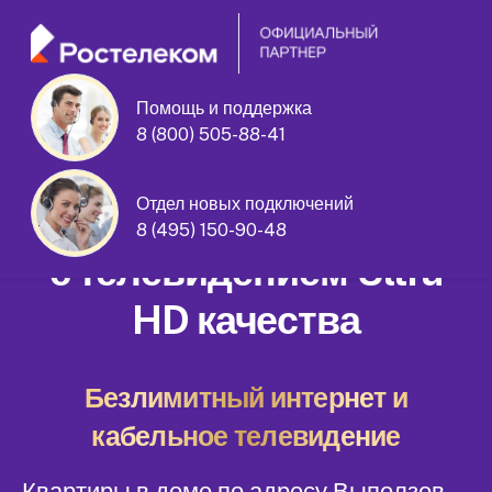
Помощь и поддержка
8 (800) 505-88-41
Выползов переулок дом 8
Отдел новых подключений
Домашний интернет
8 (495) 150-90-48
с телевидением Ultra
HD качества
Безлимитный интернет и
кабельное телевидение
Квартиры в доме по адресу Выползов