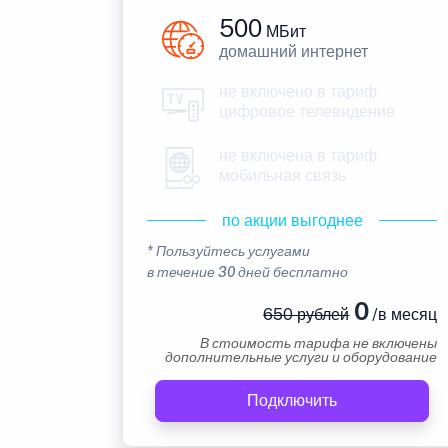
500
МБит
домашний интернет
не включено в тариф
цифровое телевидение
не включена в тариф
мобильная связь
по акции выгоднее
* Пользуйтесь услугами
в течение 30 дней бесплатно
0
650 рублей
/в месяц
В стоимость тарифа не включены
дополнительные услуги и оборудование
Подключить