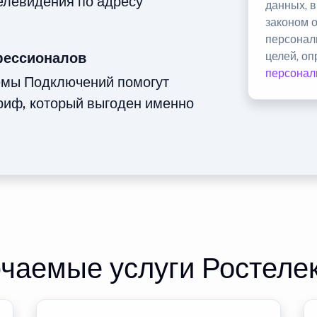
телевидения по адресу
данных, 
законом 
персонал
фессионалов
целей, о
персонал
емы Подключений помогут
риф, который выгоден именно
чаемые услуги Ростеле