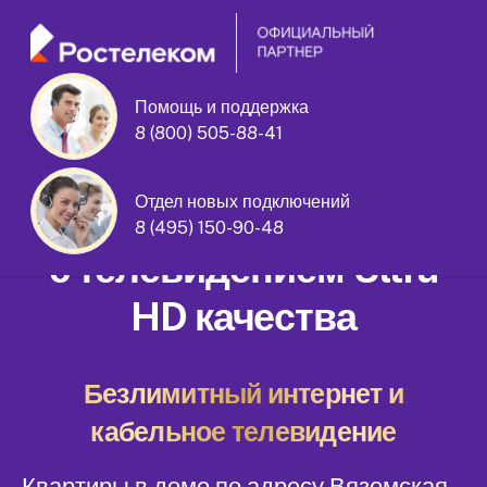
Помощь и поддержка
8 (800) 505-88-41
Вяземская улица дом 12 корпус 1
Отдел новых подключений
Домашний интернет
8 (495) 150-90-48
с телевидением Ultra
HD качества
Безлимитный интернет и
кабельное телевидение
Квартиры в доме по адресу Вяземская