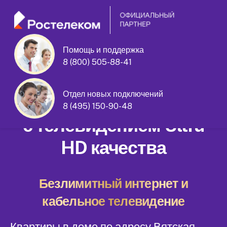
Помощь и поддержка
8 (800) 505-88-41
Вятская улица дом 51
Отдел новых подключений
Домашний интернет
8 (495) 150-90-48
с телевидением Ultra
HD качества
Безлимитный интернет и
кабельное телевидение
Квартиры в доме по адресу Вятская