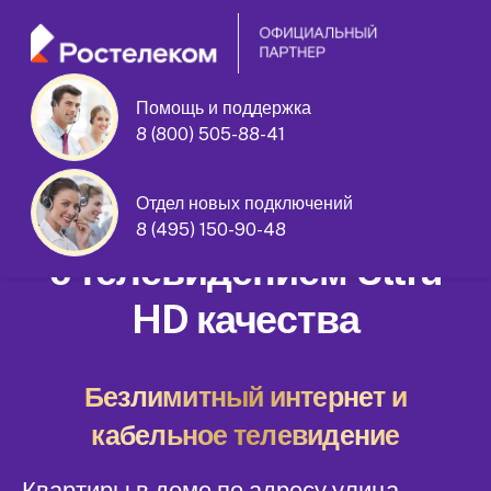
Помощь и поддержка
8 (800) 505-88-41
улица Вучетича дом 28 корпус 2
Отдел новых подключений
Домашний интернет
8 (495) 150-90-48
с телевидением Ultra
HD качества
Безлимитный интернет и
кабельное телевидение
Квартиры в доме по адресу улица