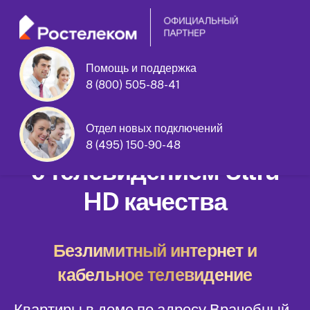
Помощь и поддержка
8 (800) 505-88-41
Врачебный проезд дом 10 корпус 3
Отдел новых подключений
Домашний интернет
8 (495) 150-90-48
с телевидением Ultra
HD качества
Безлимитный интернет и
кабельное телевидение
Квартиры в доме по адресу Врачебный