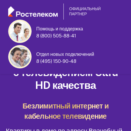
Помощь и поддержка
8 (800) 505-88-41
Врачебный проезд дом 10 корпус 1
Отдел новых подключений
Домашний интернет
8 (495) 150-90-48
с телевидением Ultra
HD качества
Безлимитный интернет и
кабельное телевидение
Квартиры в доме по адресу Врачебный