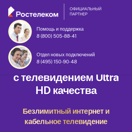
Помощь и поддержка
улица Вилиса Лациса дом 27 корпус
8 (800) 505-88-41
2
Отдел новых подключений
Домашний интернет
8 (495) 150-90-48
с телевидением Ultra
HD качества
Безлимитный интернет и
кабельное телевидение