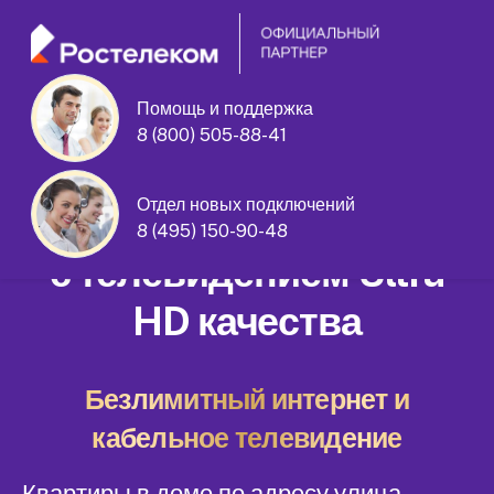
Помощь и поддержка
8 (800) 505-88-41
улица Верхние Поля дом 5 корпус 3
Отдел новых подключений
Домашний интернет
8 (495) 150-90-48
с телевидением Ultra
HD качества
Безлимитный интернет и
кабельное телевидение
Квартиры в доме по адресу улица