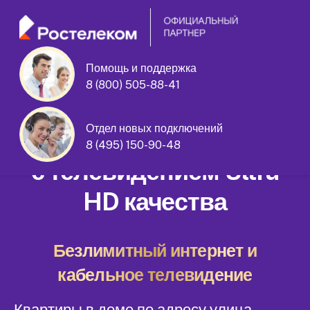
Помощь и поддержка
8 (800) 505-88-41
улица Верхние Поля дом 5 корпус 1
Отдел новых подключений
Домашний интернет
8 (495) 150-90-48
с телевидением Ultra
HD качества
Безлимитный интернет и
кабельное телевидение
Квартиры в доме по адресу улица