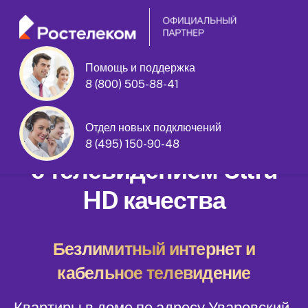
Помощь и поддержка
8 (800) 505-88-41
Уваровский переулок дом 3
Отдел новых подключений
Домашний интернет
8 (495) 150-90-48
с телевидением Ultra
HD качества
Безлимитный интернет и
кабельное телевидение
Квартиры в доме по адресу Уваровский