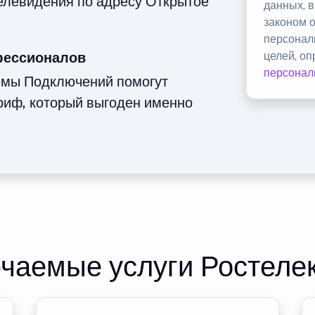
телевидения по адресу Открытое
данных, 
законом 
персонал
фессионалов
целей, о
персонал
емы Подключений помогут
риф, который выгоден именно
чаемые услуги Ростеле