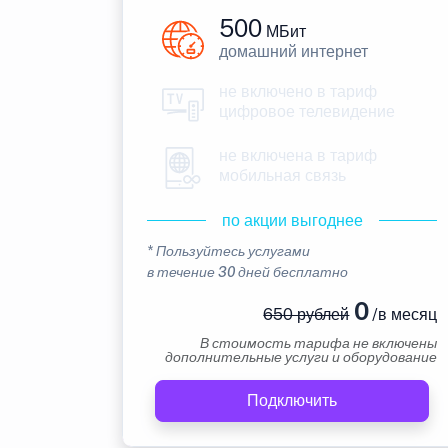
500
МБит
домашний интернет
не включено в тариф
цифровое телевидение
не включена в тариф
мобильная связь
по акции выгоднее
* Пользуйтесь услугами
в течение 30 дней бесплатно
0
650 рублей
/в месяц
В стоимость тарифа не включены
дополнительные услуги и оборудование
Подключить