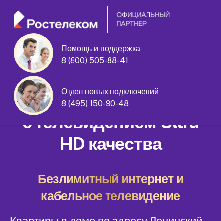
Помощь и поддержка
8 (800) 505-88-41
Ленинский проспект дом 64/2
Отдел новых подключений
Домашний интернет
8 (495) 150-90-48
с телевидением Ultra
HD качества
Безлимитный интернет и
кабельное телевидение
Квартиры в доме по адресу Ленинский