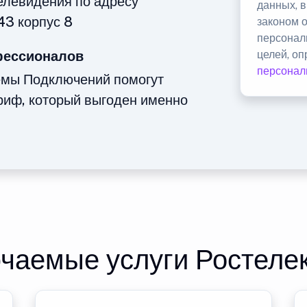
телевидения по адресу
данных, 
43 корпус 8
законом 
персонал
фессионалов
целей, о
персонал
емы Подключений помогут
риф, который выгоден именно
чаемые услуги Ростеле