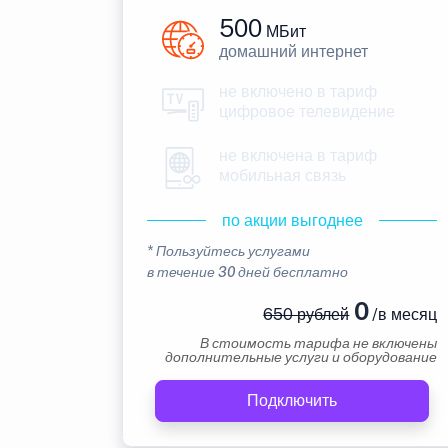
500
МБит
домашний интернет
не включено в тариф
цифровое телевидение
не включена в тариф
мобильная связь
по акции выгоднее
* Пользуйтесь услугами
в течение 30 дней бесплатно
0
650 рублей
/в месяц
В стоимость тарифа не включены
дополнительные услуги и оборудование
Подключить