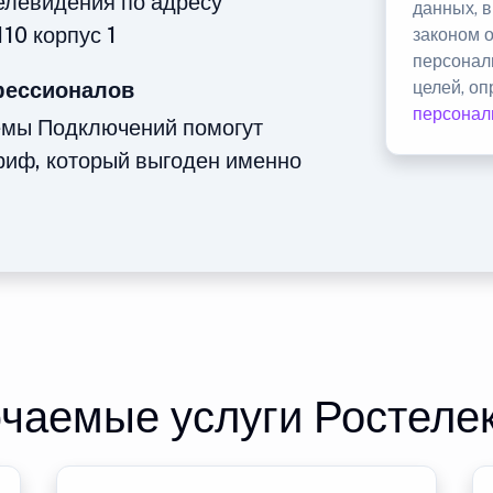
телевидения по адресу
данных, 
10 корпус 1
законом 
персонал
фессионалов
целей, о
персонал
емы Подключений помогут
риф, который выгоден именно
чаемые услуги Ростеле