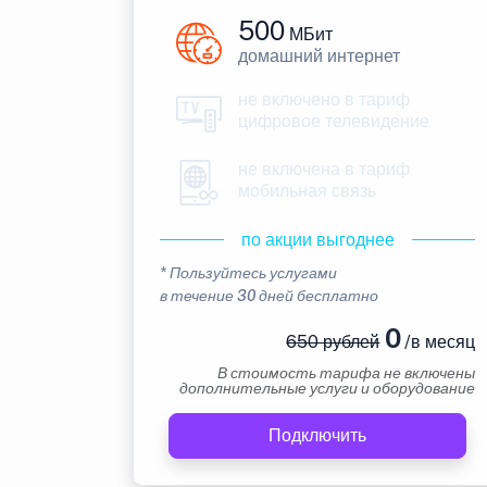
500
МБит
домашний интернет
не включено в тариф
цифровое телевидение
не включена в тариф
мобильная связь
по акции выгоднее
* Пользуйтесь услугами
в течение 30 дней бесплатно
0
650 рублей
/в месяц
В стоимость тарифа не включены
дополнительные услуги и оборудование
Подключить