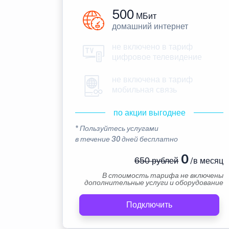
500
МБит
домашний интернет
не включено в тариф
цифровое телевидение
не включена в тариф
мобильная связь
по акции выгоднее
* Пользуйтесь услугами
в течение 30 дней бесплатно
0
650 рублей
/в месяц
В стоимость тарифа не включены
дополнительные услуги и оборудование
Подключить