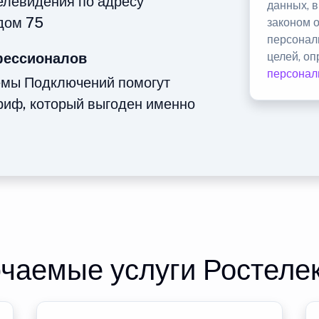
телевидения по адресу
данных, 
дом 75
законом 
персонал
фессионалов
целей, о
персонал
емы Подключений помогут
риф, который выгоден именно
чаемые услуги Ростеле