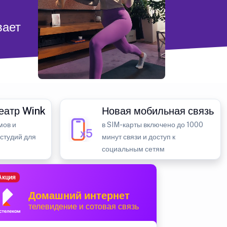
вает
еатр Wink
Новая мобильная связь
мов и
в SIM-карты включено до 1000
 студий для
минут связи и доступ к
социальным сетям
Акция
Домашний интернет
телевидение и сотовая связь