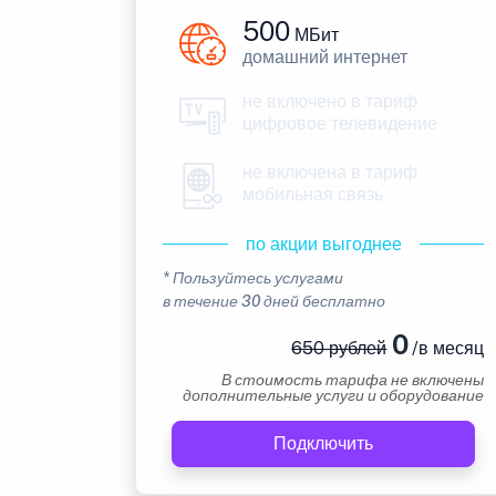
500
МБит
домашний интернет
не включено в тариф
цифровое телевидение
не включена в тариф
мобильная связь
по акции выгоднее
* Пользуйтесь услугами
в течение 30 дней бесплатно
0
650 рублей
/в месяц
В стоимость тарифа не включены
дополнительные услуги и оборудование
Подключить