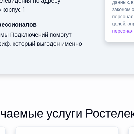
телевидения по адресу
данных, 
 корпус 1
законом 
персонал
фессионалов
целей, о
персонал
емы Подключений помогут
риф, который выгоден именно
чаемые услуги Ростеле