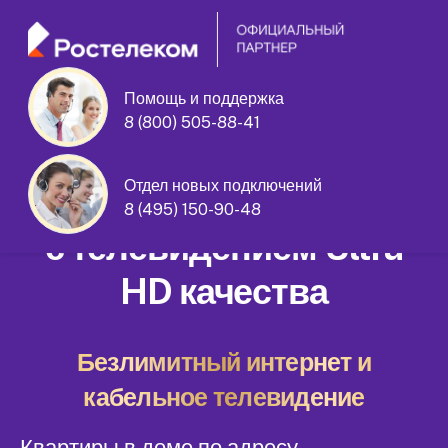
Помощь и поддержка
8 (800) 505-88-41
Харьковская улица дом 3 корпус 7
Отдел новых подключений
Домашний интернет
8 (495) 150-90-48
с телевидением Ultra
HD качества
Безлимитный интернет и
кабельное телевидение
Квартиры в доме по адресу