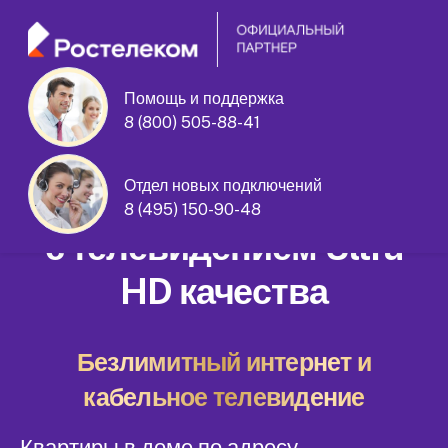
Помощь и поддержка
8 (800) 505-88-41
Гвардейская улица дом 8
Отдел новых подключений
Домашний интернет
8 (495) 150-90-48
с телевидением Ultra
HD качества
Безлимитный интернет и
кабельное телевидение
Квартиры в доме по адресу