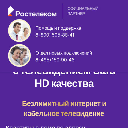
Помощь и поддержка
8 (800) 505-88-41
Гвардейская улица дом 6
Отдел новых подключений
Домашний интернет
8 (495) 150-90-48
с телевидением Ultra
HD качества
Безлимитный интернет и
кабельное телевидение
Квартиры в доме по адресу