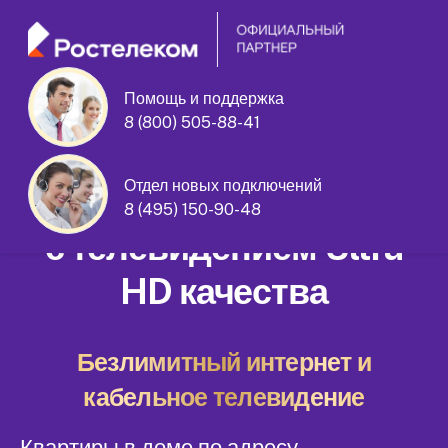
Помощь и поддержка
8 (800) 505-88-41
Гвардейская улица дом 11 корпус 2
Отдел новых подключений
Домашний интернет
8 (495) 150-90-48
с телевидением Ultra
HD качества
Безлимитный интернет и
кабельное телевидение
Квартиры в доме по адресу