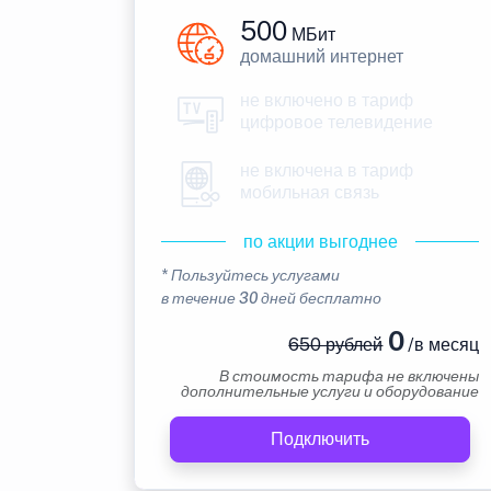
500
МБит
домашний интернет
не включено в тариф
цифровое телевидение
не включена в тариф
мобильная связь
по акции выгоднее
* Пользуйтесь услугами
в течение 30 дней бесплатно
0
650 рублей
/в месяц
В стоимость тарифа не включены
дополнительные услуги и оборудование
Подключить