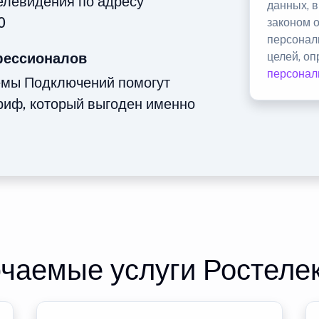
телевидения по адресу
данных, 
0
законом 
персонал
фессионалов
целей, о
персонал
емы Подключений помогут
риф, который выгоден именно
чаемые услуги Ростеле