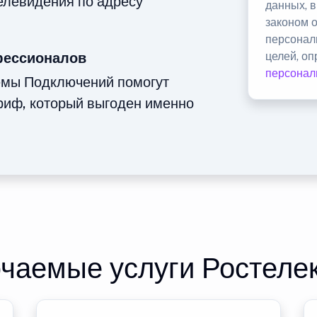
телевидения по адресу
данных, 
законом 
персонал
фессионалов
целей, о
персонал
емы Подключений помогут
риф, который выгоден именно
чаемые услуги Ростеле