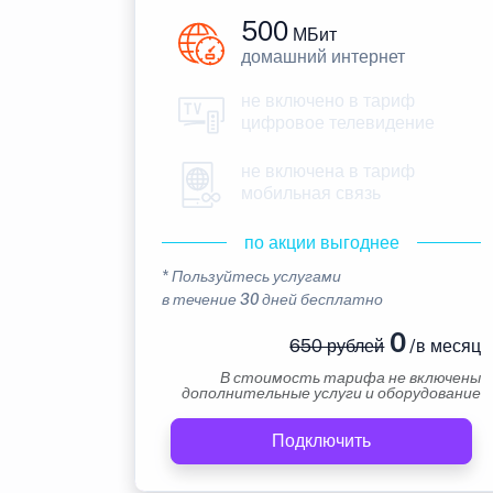
500
МБит
домашний интернет
не включено в тариф
цифровое телевидение
не включена в тариф
мобильная связь
по акции выгоднее
* Пользуйтесь услугами
в течение 30 дней бесплатно
0
650 рублей
/в месяц
В стоимость тарифа не включены
дополнительные услуги и оборудование
Подключить