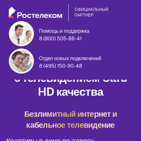
Помощь и поддержка
8 (800) 505-88-41
Голиковский переулок дом 8
Отдел новых подключений
Домашний интернет
8 (495) 150-90-48
с телевидением Ultra
HD качества
Безлимитный интернет и
кабельное телевидение
Квартиры в доме по адресу