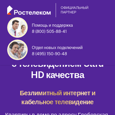
Помощь и поддержка
8 (800) 505-88-41
Глебовская улица дом 6
Отдел новых подключений
Домашний интернет
8 (495) 150-90-48
с телевидением Ultra
HD качества
Безлимитный интернет и
кабельное телевидение
Квартиры в доме по адресу Глебовская