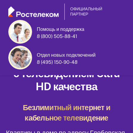
Помощь и поддержка
8 (800) 505-88-41
Глебовская улица дом 10А
Отдел новых подключений
Домашний интернет
8 (495) 150-90-48
с телевидением Ultra
HD качества
Безлимитный интернет и
кабельное телевидение
Квартиры в доме по адресу Глебовская