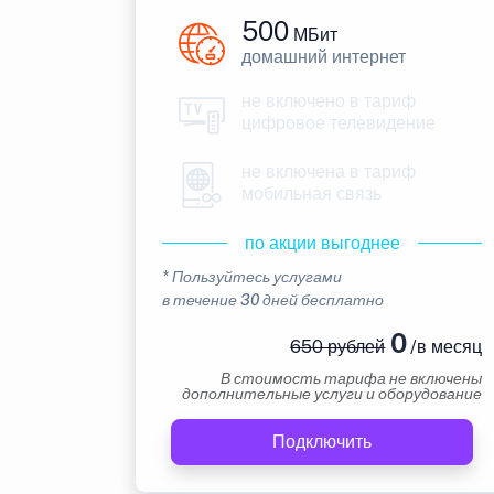
500
МБит
домашний интернет
не включено в тариф
цифровое телевидение
не включена в тариф
мобильная связь
по акции выгоднее
* Пользуйтесь услугами
в течение 30 дней бесплатно
0
650 рублей
/в месяц
В стоимость тарифа не включены
дополнительные услуги и оборудование
Подключить