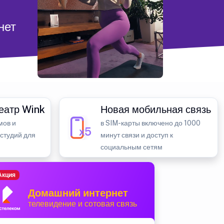
нет
еатр Wink
Новая мобильная связь
мов и
в SIM-карты включено до 1000
 студий для
минут связи и доступ к
социальным сетям
Акция
Домашний интернет
телевидение и сотовая связь