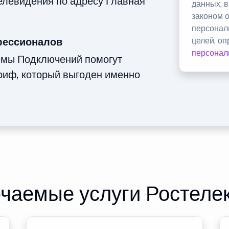
телевидения по адресу Главная
данных, 
законом 
персонал
фессионалов
целей, о
персонал
емы Подключений помогут
риф, который выгоден именно
чаемые услуги Ростеле