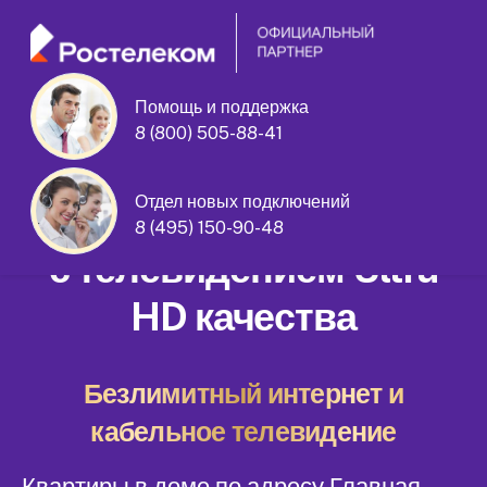
Помощь и поддержка
8 (800) 505-88-41
Главная улица дом 18
Отдел новых подключений
Домашний интернет
8 (495) 150-90-48
с телевидением Ultra
HD качества
Безлимитный интернет и
кабельное телевидение
Квартиры в доме по адресу Главная