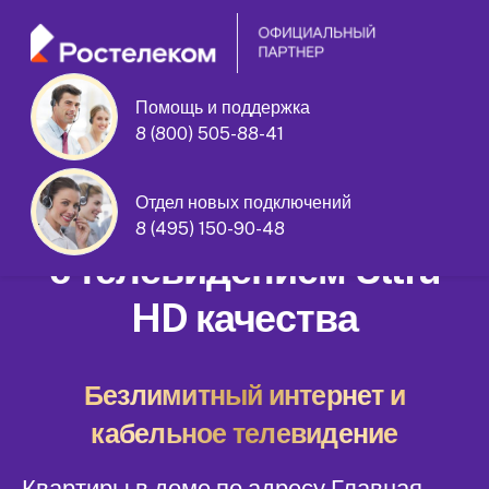
Помощь и поддержка
8 (800) 505-88-41
Главная улица дом 17
Отдел новых подключений
Домашний интернет
8 (495) 150-90-48
с телевидением Ultra
HD качества
Безлимитный интернет и
кабельное телевидение
Квартиры в доме по адресу Главная