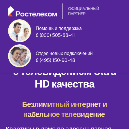
Помощь и поддержка
8 (800) 505-88-41
Главная улица дом 11
Отдел новых подключений
Домашний интернет
8 (495) 150-90-48
с телевидением Ultra
HD качества
Безлимитный интернет и
кабельное телевидение
Квартиры в доме по адресу Главная