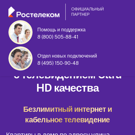
Помощь и поддержка
8 (800) 505-88-41
улица Главмосстроя дом 14
Отдел новых подключений
Домашний интернет
8 (495) 150-90-48
с телевидением Ultra
HD качества
Безлимитный интернет и
кабельное телевидение
Квартиры в доме по адресу улица