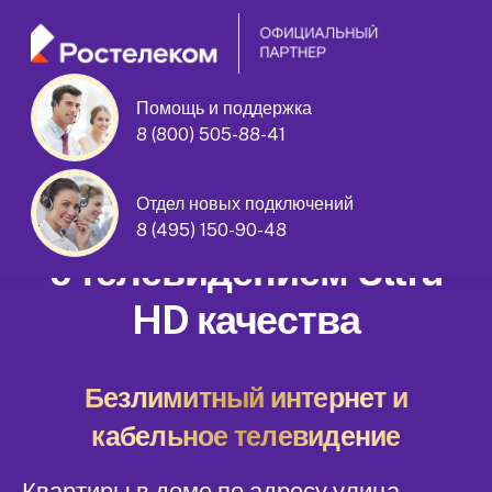
Помощь и поддержка
8 (800) 505-88-41
улица Герасима Курина дом 2
Отдел новых подключений
Домашний интернет
8 (495) 150-90-48
с телевидением Ultra
HD качества
Безлимитный интернет и
кабельное телевидение
Квартиры в доме по адресу улица