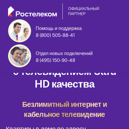
Помощь и поддержка
8 (800) 505-88-41
Георгиевская улица дом 5
Отдел новых подключений
Домашний интернет
8 (495) 150-90-48
с телевидением Ultra
HD качества
Безлимитный интернет и
кабельное телевидение
Квартиры в доме по адресу