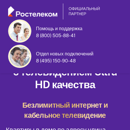
Помощь и поддержка
8 (800) 505-88-41
улица Генерала Ермолова дом 14
Отдел новых подключений
Домашний интернет
8 (495) 150-90-48
с телевидением Ultra
HD качества
Безлимитный интернет и
кабельное телевидение
Квартиры в доме по адресу улица