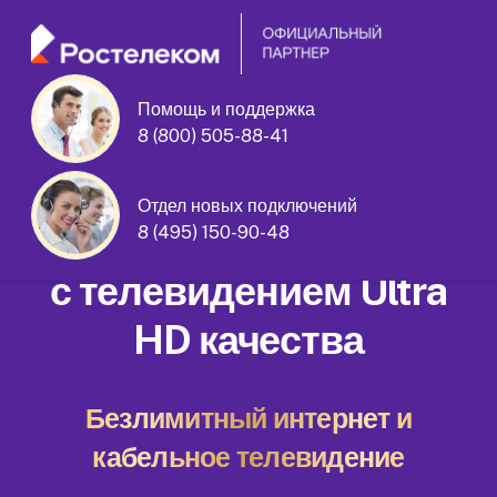
Помощь и поддержка
улица Генерала Белова дом 45
8 (800) 505-88-41
корпус 3
Отдел новых подключений
Домашний интернет
8 (495) 150-90-48
с телевидением Ultra
HD качества
Безлимитный интернет и
кабельное телевидение