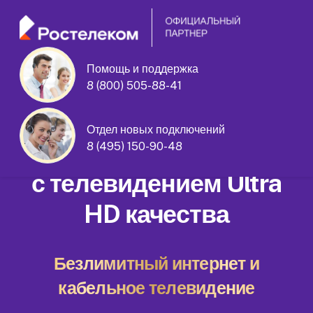
Помощь и поддержка
улица Генерала Белобородова дом
8 (800) 505-88-41
9 корпус 1
Отдел новых подключений
Домашний интернет
8 (495) 150-90-48
с телевидением Ultra
HD качества
Безлимитный интернет и
кабельное телевидение