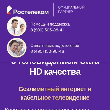
Помощь и поддержка
8 (800) 505-88-41
улица Гастелло дом 6
Отдел новых подключений
Домашний интернет
8 (495) 150-90-48
с телевидением Ultra
HD качества
Безлимитный интернет и
кабельное телевидение
Квартиры в доме по адресу улица