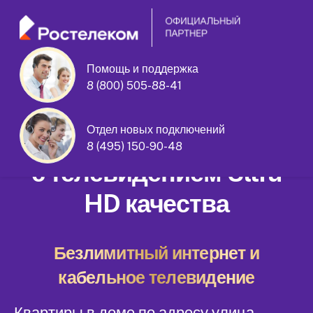
Помощь и поддержка
8 (800) 505-88-41
улица Гастелло дом 37
Отдел новых подключений
Домашний интернет
8 (495) 150-90-48
с телевидением Ultra
HD качества
Безлимитный интернет и
кабельное телевидение
Квартиры в доме по адресу улица