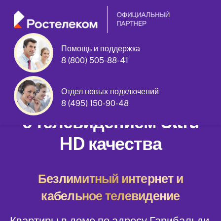
Помощь и поддержка
8 (800) 505-88-41
Гарибальди улица дом 36
Отдел новых подключений
Домашний интернет
8 (495) 150-90-48
с телевидением Ultra
HD качества
Безлимитный интернет и
кабельное телевидение
Квартиры в доме по адресу Гарибальди