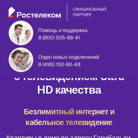
Помощь и поддержка
8 (800) 505-88-41
Гарибальди улица дом 31 корпус 2
Отдел новых подключений
Домашний интернет
8 (495) 150-90-48
с телевидением Ultra
HD качества
Безлимитный интернет и
кабельное телевидение
Квартиры в доме по адресу Гарибальди