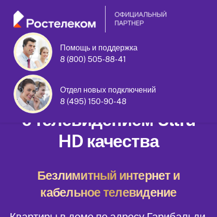
Помощь и поддержка
8 (800) 505-88-41
Гарибальди улица дом 23 корпус 3
Отдел новых подключений
Домашний интернет
8 (495) 150-90-48
с телевидением Ultra
HD качества
Безлимитный интернет и
кабельное телевидение
Квартиры в доме по адресу Гарибальди